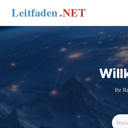
Skip
to
content
Will
Ihr R