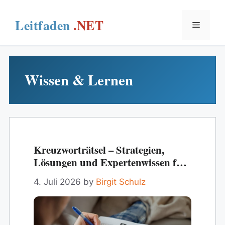
Skip
to
Menu
content
Wissen & Lernen
Kreuzworträtsel – Strategien,
Lösungen und Expertenwissen für
Anfänger und Fortgeschrittene
4. Juli 2026
by
Birgit Schulz