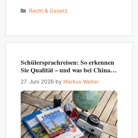
Bestseller Meinungsfreiheit im Netz Verfahren
gegen den Staat Wettbewerbsrecht und
Categories
Recht & Gesetz
Plattformmacht EU-Regulierung und politische
Werbung Kontroversen …
Schülersprachreisen: So erkennen
Sie Qualität – und was bei China
besonders wichtig ist
27. Juni 2026
by
Markus Weber