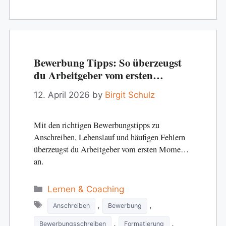
Bewerbung Tipps: So überzeugst
du Arbeitgeber vom ersten
Moment an
12. April 2026
by
Birgit Schulz
Mit den richtigen Bewerbungstipps zu
Anschreiben, Lebenslauf und häufigen Fehlern
überzeugst du Arbeitgeber vom ersten Moment
an.
Categories
Lernen & Coaching
Tags
,
,
Anschreiben
Bewerbung
,
,
Bewerbungsschreiben
Formatierung