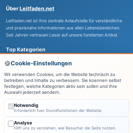
Über
Leitfaden.net
Leitfaden.net ist Ihre zentrale Anlaufstelle für verständliche
und praxisnahe Informationen aus allen Lebensbereichen.
Seit Jahren vertrauen Leser auf unsere fundierten Artikel.
Top Kategorien
Computer & EDV
Cookie-Einstellungen
Haus & Garten
Wir verwenden Cookies, um die Website technisch zu
betreiben und Inhalte zu verbessern. Sie koennen selbst
Fitness & Gesundheit
festlegen, welche Kategorien aktiv sein sollen und Ihre
Auswahl jederzeit aendern.
Wissen & Lernen
Finanzen
Notwendig
Erforderlich fuer Grundfunktionen der Website.
Alle Kategorien →
Analyse
Hilft uns zu verstehen, wie Besucher die Seite nutzen.
Rechtliches