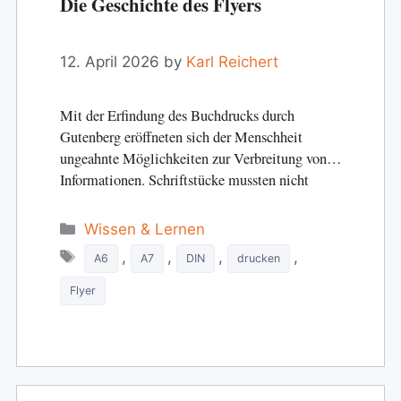
Die Geschichte des Flyers
12. April 2026
by
Karl Reichert
Mit der Erfindung des Buchdrucks durch
Gutenberg eröffneten sich der Menschheit
ungeahnte Möglichkeiten zur Verbreitung von
Informationen. Schriftstücke mussten nicht
mehr durch mühselige Arbeit…
Categories
Wissen & Lernen
Tags
,
,
,
,
A6
A7
DIN
drucken
Flyer