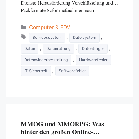
Dienste Herausforderung Verschlüsselung und
Packformate Sofortmaßnahmen nach
Datenverlust Vorbeugen: Backups und
Strategien Auswahl eines Datenrettungsdienstes
Categories
Computer & EDV
Kurz zur Entwicklung Datenrettung beschäftigt
Tags
,
,
Betriebssystem
Dateisystem
sich mit der Wiederherstellung …
,
,
,
Daten
Datenrettung
Datenträger
,
,
Datenwiederherstellung
Hardwarefehler
,
IT-Sicherheit
Softwarefehler
MMOG und MMORPG: Was
hinter den großen Online-