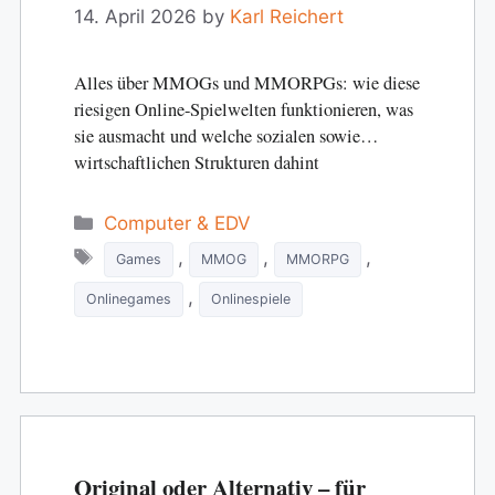
Spielwelten steckt
14. April 2026
by
Karl Reichert
Alles über MMOGs und MMORPGs: wie diese
riesigen Online-Spielwelten funktionieren, was
sie ausmacht und welche sozialen sowie
wirtschaftlichen Strukturen dahint
Categories
Computer & EDV
Tags
,
,
,
Games
MMOG
MMORPG
,
Onlinegames
Onlinespiele
Original oder Alternativ – für