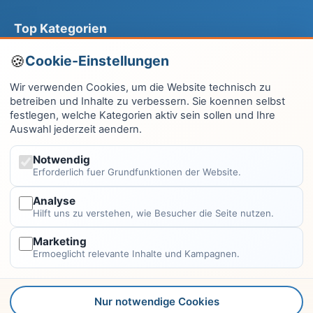
Top Kategorien
Computer & EDV
Cookie-Einstellungen
Haus & Garten
Wir verwenden Cookies, um die Website technisch zu
betreiben und Inhalte zu verbessern. Sie koennen selbst
Fitness & Gesundheit
festlegen, welche Kategorien aktiv sein sollen und Ihre
Auswahl jederzeit aendern.
Wissen & Lernen
Finanzen
Notwendig
Erforderlich fuer Grundfunktionen der Website.
Alle Kategorien →
Analyse
Hilft uns zu verstehen, wie Besucher die Seite nutzen.
Rechtliches
Marketing
Impressum
Ermoeglicht relevante Inhalte und Kampagnen.
Datenschutzerklärung
Kontakt
Nur notwendige Cookies