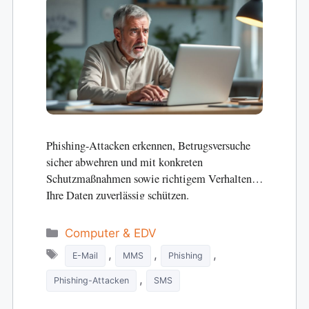
Phishing-Attacken erkennen, Betrugsversuche
sicher abwehren und mit konkreten
Schutzmaßnahmen sowie richtigem Verhalten
Ihre Daten zuverlässig schützen.
Categories
Computer & EDV
Tags
,
,
,
E-Mail
MMS
Phishing
,
Phishing-Attacken
SMS