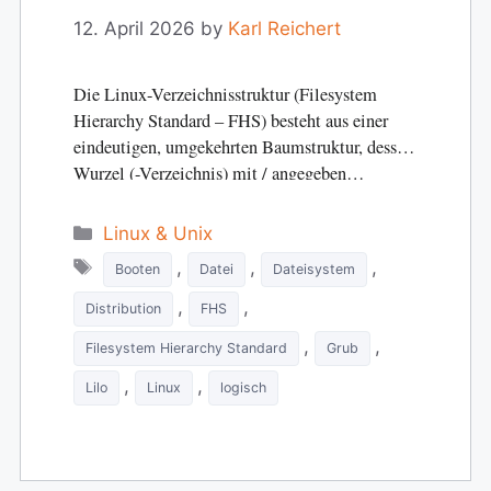
12. April 2026
by
Karl Reichert
Die Linux-Verzeichnisstruktur (Filesystem
Hierarchy Standard – FHS) besteht aus einer
eindeutigen, umgekehrten Baumstruktur, dessen
Wurzel (-Verzeichnis) mit / angegeben…
Categories
Linux & Unix
Tags
,
,
,
Booten
Datei
Dateisystem
,
,
Distribution
FHS
,
,
Filesystem Hierarchy Standard
Grub
,
,
Lilo
Linux
logisch