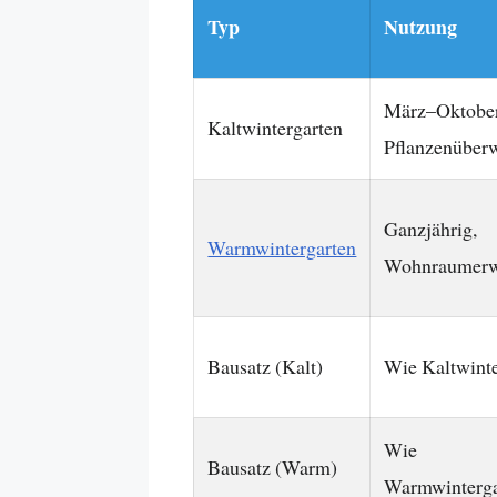
Typ
Nutzung
März–Oktober
Kaltwintergarten
Pflanzenüber
Ganzjährig,
Warmwintergarten
Wohnraumerw
Bausatz (Kalt)
Wie Kaltwinte
Wie
Bausatz (Warm)
Warmwinterga