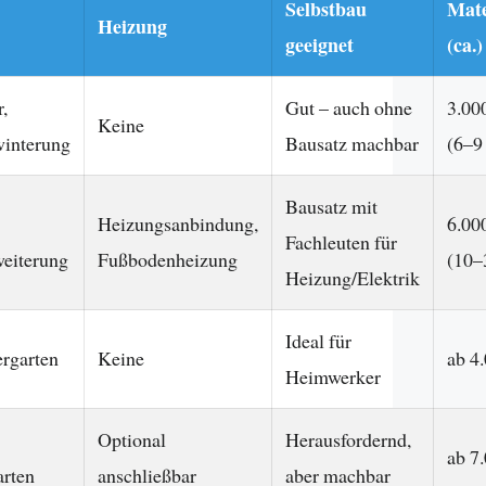
Selbstbau
Mate
Heizung
geeignet
(ca.)
,
Gut – auch ohne
3.00
Keine
winterung
Bausatz machbar
(6–9
Bausatz mit
Heizungsanbindung,
6.00
Fachleuten für
eiterung
Fußbodenheizung
(10–
Heizung/Elektrik
Ideal für
rgarten
Keine
ab 4
Heimwerker
Optional
Herausfordernd,
ab 7
rten
anschließbar
aber machbar