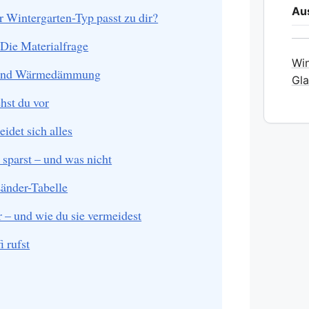
Au
 Wintergarten-Typ passt zu dir?
 Die Materialfrage
Win
t und Wärmedämmung
Gla
ehst du vor
idet sich alles
 sparst – und was nicht
änder-Tabelle
r – und wie du sie vermeidest
 rufst