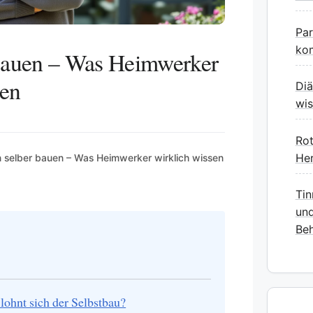
Pa
kom
 bauen – Was Heimwerker
sen
Diä
wis
Rot
Her
 selber bauen – Was Heimwerker wirklich wissen
Tin
und
Beh
ohnt sich der Selbstbau?