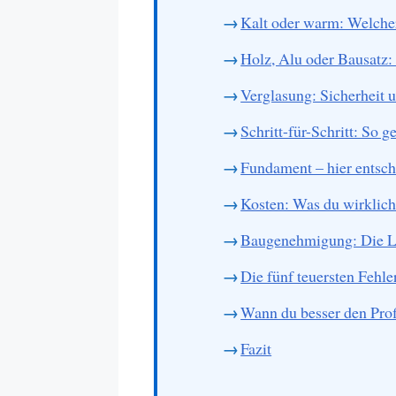
Kalt oder warm: Welcher
Holz, Alu oder Bausatz:
Verglasung: Sicherhei
Schritt-für-Schritt: So g
Fundament – hier entsche
Kosten: Was du wirklich
Baugenehmigung: Die L
Die fünf teuersten Fehle
Wann du besser den Profi
Fazit