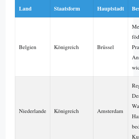
Land
Staatsform
Hauptstadt
Be
Me
föd
Belgien
Königreich
Brüssel
Pra
An
wi
Reg
De
Wa
Niederlande
Königreich
Amsterdam
Ha
be
Kun