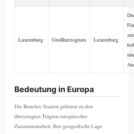
Dre
Fin
zen
Luxemburg
Großherzogtum
Luxemburg
ho
int
Ant
Bedeutung in Europa
Die Benelux-Staaten gehören zu den
überzeugten Trägern europäischer
Zusammenarbeit. Ihre geografische Lage