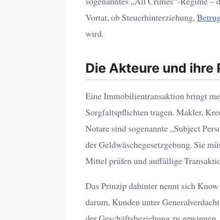
sogenanntes „All Crimes“-Regime – da
Vortat, ob Steuerhinterziehung,
Betru
wird.
Die Akteure und ihre 
Eine Immobilientransaktion bringt me
Sorgfaltspflichten tragen. Makler, Kre
Notare sind sogenannte „Subject Perso
der Geldwäschegesetzgebung. Sie müs
Mittel prüfen und auffällige Transakt
Das Prinzip dahinter nennt sich Know
darum, Kunden unter Generalverdacht z
der Geschäftsbeziehung zu gewinnen. D