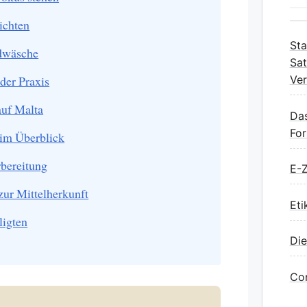
ichten
Sta
ldwäsche
Sat
 der Praxis
Ver
auf Malta
Das
Fo
 im Überblick
rbereitung
E-Z
ur Mittelherkunft
Eti
ligten
Die
Cor