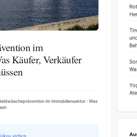
Rot
Her
Tin
und
vention im
Beh
as Käufer, Verkäufer
Som
müssen
Was
Yog
At
Geldwäscheprävention im Immobiliensektor : Was
ssen
Au
okus stehen