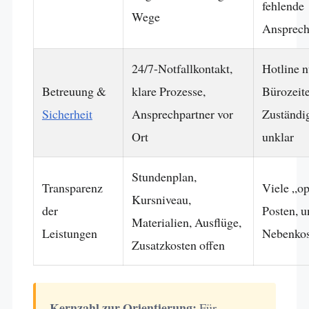
fehlende
Wege
Ansprech
24/7-Notfallkontakt,
Hotline n
Betreuung &
klare Prozesse,
Bürozeite
Sicherheit
Ansprechpartner vor
Zuständi
Ort
unklar
Stundenplan,
Transparenz
Viele „op
Kursniveau,
der
Posten, u
Materialien, Ausflüge,
Leistungen
Nebenkos
Zusatzkosten offen
Kernzahl zur Orientierung:
Für