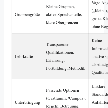
Vage An
Kleine Gruppen,
(„klein“),
Gruppengröße
aktive Sprechanteile,
große Kl
klare Obergrenzen
ohne Be
Keine
Transparente
Informat
Qualifikationen,
Lehrkräfte
„native s
Erfahrung,
als einzi
Fortbildung, Methodik
Qualität
Unklare
Passende Optionen
Standards
(Gastfamilie/Campus),
Unterbringung
Anfahrte
Regeln, Betreuung,