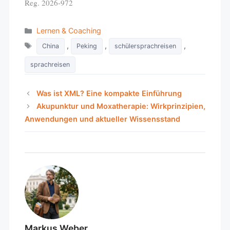
Reg. 2026-972
Categories
Lernen & Coaching
Tags
,
,
,
China
Peking
schülersprachreisen
sprachreisen
Was ist XML? Eine kompakte Einführung
Akupunktur und Moxatherapie: Wirkprinzipien,
Anwendungen und aktueller Wissensstand
Markus Weber