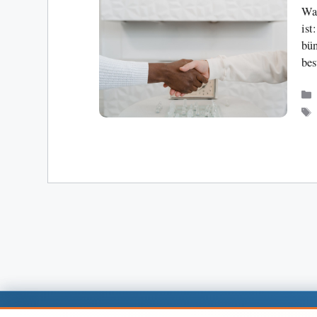
Wa
ist
bün
bes