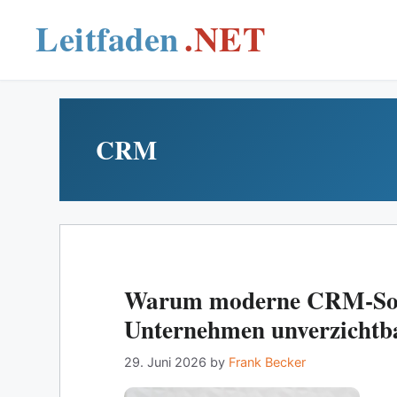
Skip
to
content
CRM
Warum moderne CRM‑Sof
Unternehmen unverzichtba
29. Juni 2026
by
Frank Becker