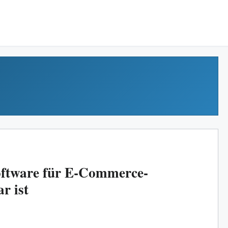
tware für E‑Commerce-
r ist