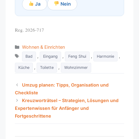
Ja
Nein
Reg. 2026-717
Categories
Wohnen & Einrichten
Tags
,
,
,
,
Bad
Eingang
Feng Shui
Harmonie
,
,
Küche
Toilette
Wohnzimmer
Umzug planen: Tipps, Organisation und
Checkliste
Kreuzworträtsel – Strategien, Lösungen und
Expertenwissen für Anfänger und
Fortgeschrittene