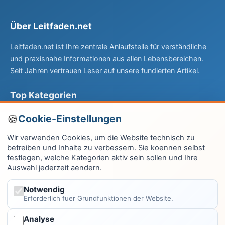
Über
Leitfaden.net
Leitfaden.net ist Ihre zentrale Anlaufstelle für verständliche
und praxisnahe Informationen aus allen Lebensbereichen.
Seit Jahren vertrauen Leser auf unsere fundierten Artikel.
Top Kategorien
Computer & EDV
Cookie-Einstellungen
Haus & Garten
Wir verwenden Cookies, um die Website technisch zu
betreiben und Inhalte zu verbessern. Sie koennen selbst
Fitness & Gesundheit
festlegen, welche Kategorien aktiv sein sollen und Ihre
Auswahl jederzeit aendern.
Wissen & Lernen
Finanzen
Notwendig
Erforderlich fuer Grundfunktionen der Website.
Alle Kategorien →
Analyse