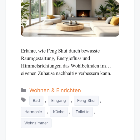
Erfahre, wie Feng Shui durch bewusste
Raumgestaltung, Energiefluss und
Himmelsrichtungen das Wohlbefinden im
eigenen Zuhause nachhaltig verbessern kann.
Categories
Wohnen & Einrichten
Tags
,
,
,
Bad
Eingang
Feng Shui
,
,
,
Harmonie
Küche
Toilette
Wohnzimmer