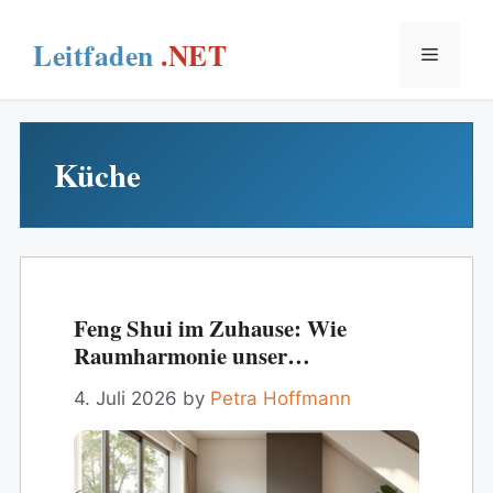
Skip
to
Menu
content
Küche
Feng Shui im Zuhause: Wie
Raumharmonie unser
Wohlbefinden formt
4. Juli 2026
by
Petra Hoffmann