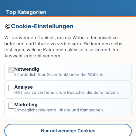
Top Kategorien
Computer & EDV
Cookie-Einstellungen
Haus & Garten
Wir verwenden Cookies, um die Website technisch zu
betreiben und Inhalte zu verbessern. Sie koennen selbst
Fitness & Gesundheit
festlegen, welche Kategorien aktiv sein sollen und Ihre
Auswahl jederzeit aendern.
Wissen & Lernen
Finanzen
Notwendig
Erforderlich fuer Grundfunktionen der Website.
Alle Kategorien →
Analyse
Hilft uns zu verstehen, wie Besucher die Seite nutzen.
Rechtliches
Marketing
Impressum
Ermoeglicht relevante Inhalte und Kampagnen.
Datenschutzerklärung
Kontakt
Nur notwendige Cookies