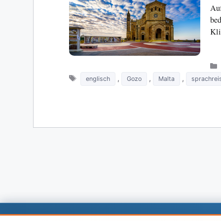
Auf
bed
Kli
Tags
,
,
,
englisch
Gozo
Malta
sprachrei