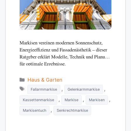
Markisen vereinen modernen Sonnenschutz,
Energieeffizienz und Fassadenästhetik – dieser
Ratgeber erklärt Modelle, Technik und Planung
für optimale Ergebnisse.
Categories
Haus & Garten
Tags
,
,
Fallarmmarkise
Gelenkarmmarkise
,
,
,
Kassettenmarkise
Markise
Markisen
,
Markisentuch
Senkrechtmarkise