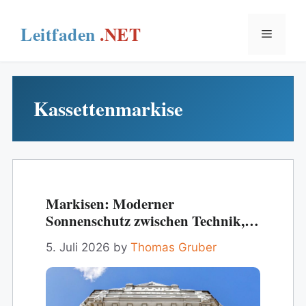
Skip
to
Menu
content
Kassettenmarkise
Markisen: Moderner
Sonnenschutz zwischen Technik,
Komfort und Fassadenästhetik
5. Juli 2026
by
Thomas Gruber