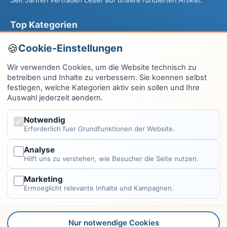
Top Kategorien
Computer & EDV
Cookie-Einstellungen
Haus & Garten
Wir verwenden Cookies, um die Website technisch zu
betreiben und Inhalte zu verbessern. Sie koennen selbst
Fitness & Gesundheit
festlegen, welche Kategorien aktiv sein sollen und Ihre
Auswahl jederzeit aendern.
Wissen & Lernen
Finanzen
Notwendig
Erforderlich fuer Grundfunktionen der Website.
Alle Kategorien →
Analyse
Hilft uns zu verstehen, wie Besucher die Seite nutzen.
Rechtliches
Marketing
Impressum
Ermoeglicht relevante Inhalte und Kampagnen.
Datenschutzerklärung
Kontakt
Nur notwendige Cookies