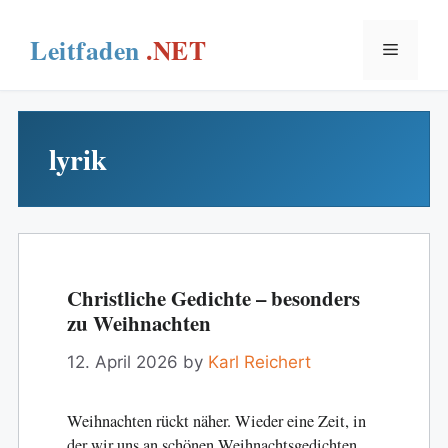
Skip
to
Menu
content
lyrik
Christliche Gedichte – besonders
zu Weihnachten
12. April 2026
by
Karl Reichert
Weihnachten rückt näher. Wieder eine Zeit, in
der wir uns an schönen Weihnachtsgedichten