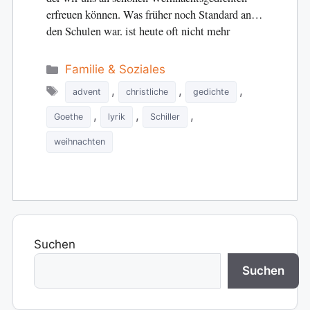
erfreuen können. Was früher noch Standard an
den Schulen war, ist heute oft nicht mehr
selbstverständlich….
Categories
Familie & Soziales
Tags
,
,
,
advent
christliche
gedichte
,
,
,
Goethe
lyrik
Schiller
weihnachten
Suchen
Suchen