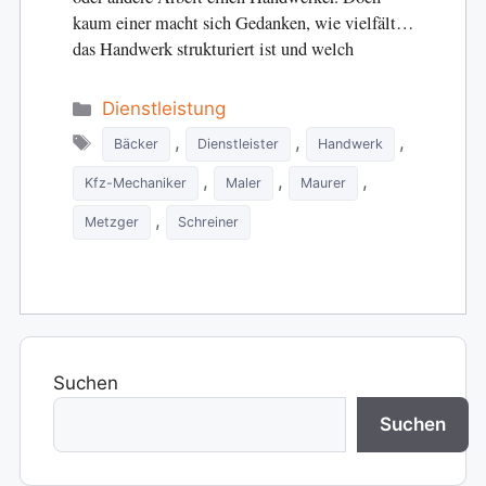
kaum einer macht sich Gedanken, wie vielfältig
das Handwerk strukturiert ist und welch
zahlreiche…
Categories
Dienstleistung
Tags
,
,
,
Bäcker
Dienstleister
Handwerk
,
,
,
Kfz-Mechaniker
Maler
Maurer
,
Metzger
Schreiner
Suchen
Suchen