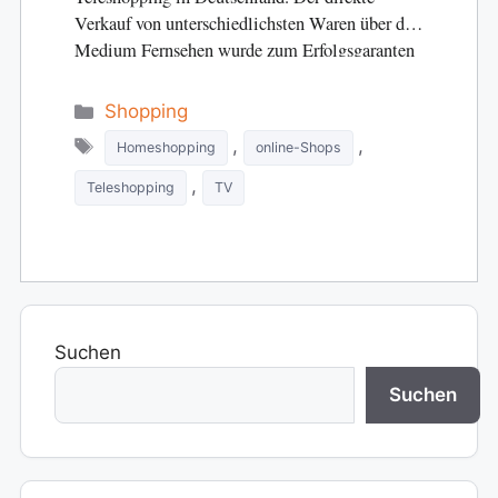
Verkauf von unterschiedlichsten Waren über das
Medium Fernsehen wurde zum Erfolgsgaranten
für den Handel. Im…
Categories
Shopping
Tags
,
,
Homeshopping
online-Shops
,
Teleshopping
TV
Suchen
Suchen