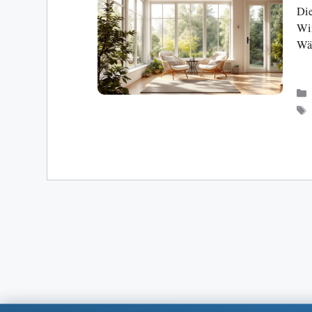
Die
Win
Wär