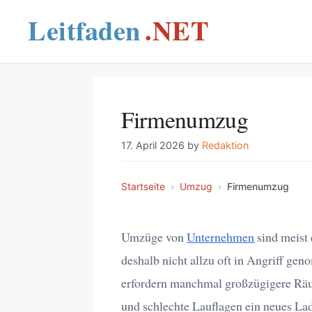
Skip
to
content
Firmenumzug
17. April 2026
by
Redaktion
Startseite
›
Umzug
›
Firmenumzug
Umzüge von
Unternehmen
sind meist 
deshalb nicht allzu oft in Angriff g
erfordern manchmal großzügigere Rä
und schlechte Lauflagen ein neues La