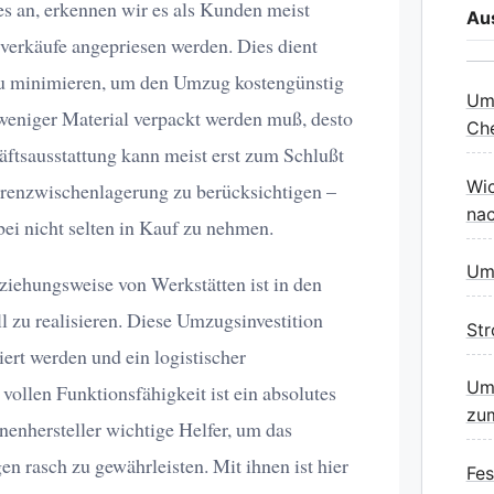
s an, erkennen wir es als Kunden meist
Au
sverkäufe angepriesen werden. Dies dient
zu minimieren, um den Umzug kostengünstig
Umz
 weniger Material verpackt werden muß, desto
Che
äftsausstattung kann meist erst zum Schlußt
Wic
arenzwischenlagerung zu berücksichtigen –
na
ei nicht selten in Kauf zu nehmen.
Um
ziehungsweise von Werkstätten ist in den
l zu realisieren. Diese Umzugsinvestition
Str
ert werden und ein logistischer
Umz
vollen Funktionsfähigkeit ist ein absolutes
zum
enhersteller wichtige Helfer, um das
n rasch zu gewährleisten. Mit ihnen ist hier
Fes