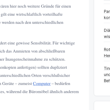
wären hier noch weitere Gründe für einen
Pa
ilt eine wirtschlaftlich vorteilhafte
kom
 werden nach den unterschiedlichen
Diä
wis
rt eine gewisse Sensibilität. Für wichtige
Rot
 sich das Anmieten von abschließbaren
Her
ener Inaugenscheinnahme zu schützen.
nkopien anfertigen) sollten dupliziert
Tin
und
nterschiedlichen Orten verschlußsicher
Beh
n Geräte – zumeist
Computer
– bedürfen
rtes, während die Büromöbel ähnlich anderem