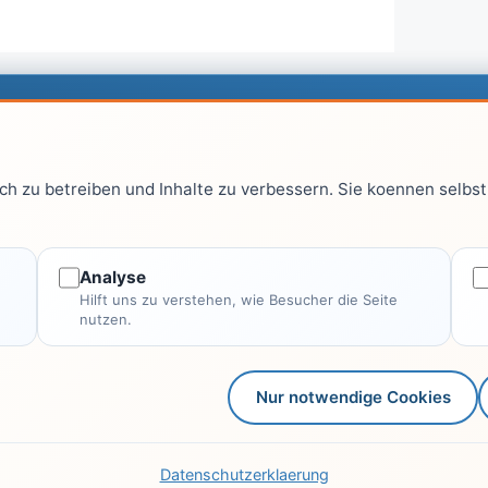
Top Kategorien
Re
h zu betreiben und Inhalte zu verbessern. Sie koennen selbst 
Computer & EDV
aus
Haus & Garten
Fitness & Gesundheit
Analyse
Hilft uns zu verstehen, wie Besucher die Seite
Wissen & Lernen
nutzen.
Finanzen
Alle Kategorien →
Nur notwendige Cookies
Datenschutzerklaerung
©
Leitfaden.net – Alle Rechte vorbehalten.