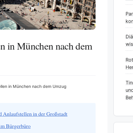
Pa
kom
Diä
len in München nach dem
wis
Rot
Her
Tin
tellen in München nach dem Umzug
und
Beh
 Anlaufstellen in der Großstadt
im Bürgerbüro