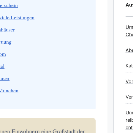
erschein
Au
ziale Leistungen
Umz
nhäuser
Che
euung
Ab
rom
tel
Ka
user
Vor
 München
Ver
Umz
rei
ent
ionen Einwohnern eine Großstadt der