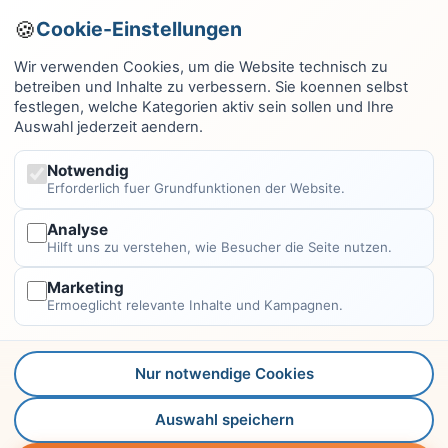
Computer & EDV
Cookie-Einstellungen
Haus & Garten
Wir verwenden Cookies, um die Website technisch zu
betreiben und Inhalte zu verbessern. Sie koennen selbst
Fitness & Gesundheit
festlegen, welche Kategorien aktiv sein sollen und Ihre
Auswahl jederzeit aendern.
Wissen & Lernen
Finanzen
Notwendig
Erforderlich fuer Grundfunktionen der Website.
Alle Kategorien →
Analyse
Hilft uns zu verstehen, wie Besucher die Seite nutzen.
Rechtliches
Marketing
Impressum
Ermoeglicht relevante Inhalte und Kampagnen.
Datenschutzerklärung
Kontakt
Nur notwendige Cookies
Autoren
Auswahl speichern
Leitfaden-Konzept