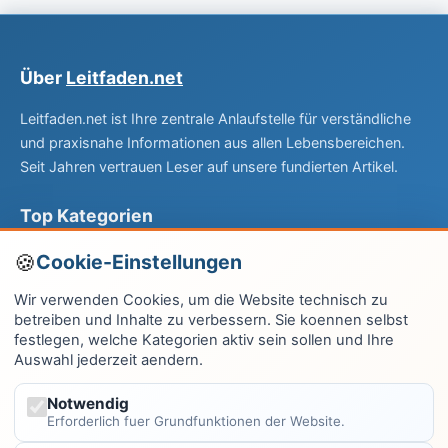
Über
Leitfaden.net
Leitfaden.net ist Ihre zentrale Anlaufstelle für verständliche
und praxisnahe Informationen aus allen Lebensbereichen.
Seit Jahren vertrauen Leser auf unsere fundierten Artikel.
Top Kategorien
Computer & EDV
Cookie-Einstellungen
Haus & Garten
Wir verwenden Cookies, um die Website technisch zu
betreiben und Inhalte zu verbessern. Sie koennen selbst
Fitness & Gesundheit
festlegen, welche Kategorien aktiv sein sollen und Ihre
Auswahl jederzeit aendern.
Wissen & Lernen
Finanzen
Notwendig
Erforderlich fuer Grundfunktionen der Website.
Alle Kategorien →