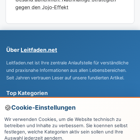
gegen den Jojo‑Effekt
Über
Leitfaden.net
Leitfaden.net ist Ihre zentrale Anlaufstelle für verständliche
und praxisnahe Informationen aus allen Lebensbereichen.
Seit Jahren vertrauen Leser auf unsere fundierten Artikel.
Top Kategorien
Computer & EDV
Cookie-Einstellungen
Haus & Garten
Wir verwenden Cookies, um die Website technisch zu
betreiben und Inhalte zu verbessern. Sie koennen selbst
Fitness & Gesundheit
festlegen, welche Kategorien aktiv sein sollen und Ihre
Auswahl jederzeit aendern.
Wissen & Lernen