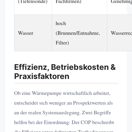
(Tiefensonde)
Fachfirmen)
Genehmi
hoch
Wasser
(Brunnen/Entnahme,
Wasserrec
Filter)
Effizienz, Betriebskosten &
Praxisfaktoren
Ob eine Wärmepumpe wirtschaftlich arbeitet,
entscheidet sich weniger an Prospektwerten als
an der realen Systemauslegung. Zwei Begriffe
helfen bei der Einordnung: Der COP beschreibt
die Effizienz unter definierten Testbedingungen