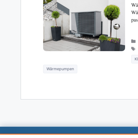
Wär
Wär
pas
K
Wärmepumpen