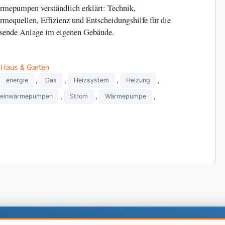
mepumpen verständlich erklärt: Technik,
mequellen, Effizienz und Entscheidungshilfe für die
sende Anlage im eigenen Gebäude.
Categories
Haus & Garten
Tags
,
,
,
,
energie
Gas
Heizsystem
Heizung
,
,
,
leinwärmepumpen
Strom
Wärmepumpe