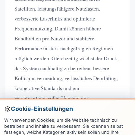
Satelliten, leistungsfähigere Nutzlasten,
verbesserte Laserlinks und optimierte
Frequenznutzung. Damit können höhere
Bandbreiten pro Nutzer und stabilere
Performance in stark nachgefragten Regionen
möglich werden. Gleichzeitig wächst der Druck,
das System nachhaltig zu betreiben: bessere
Kollisionsvermeidung, verlässliches Deorbiting,
kooperative Standards und ein
verantwortungsvoller Umgang mit
astronomischen Auswirkungen.
Cookie-Einstellungen
Wir verwenden Cookies, um die Website technisch zu
Langfristig ist satellitengestützte
betreiben und Inhalte zu verbessern. Sie koennen selbst
Kommunikation vermutlich kein Nischenprodukt
festlegen, welche Kategorien aktiv sein sollen und Ihre