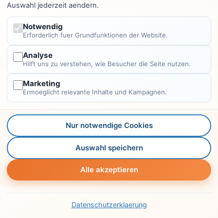
Auswahl jederzeit aendern.
mehr, sondern eine Ergänzung zu Glasfaser,
Notwendig
Mobilfunk und Richtfunk. Denkbar sind neue
Erforderlich fuer Grundfunktionen der Website.
Anwendungen wie resilientere Netze für
Analyse
kritische Infrastrukturen, temporäre Netze für
Hilft uns zu verstehen, wie Besucher die Seite nutzen.
Großereignisse oder hybride Modelle, bei denen
Marketing
Haushalte, Unternehmen und Behörden je nach
Ermoeglicht relevante Inhalte und Kampagnen.
Situation zwischen terrestrischen und
satellitengestützten Wegen umschalten. Starlink
Nur notwendige Cookies
ist dabei ein prägendes Beispiel, weil es die
Auswahl speichern
technische Machbarkeit im großen Maßstab
Alle akzeptieren
demonstriert – und zugleich zeigt, wie wichtig
klare Regeln und Transparenz für globale Netze
im All sind.
Datenschutzerklaerung