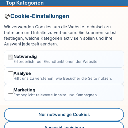
Top Kategorien
Computer & EDV
Cookie-Einstellungen
Haus & Garten
Wir verwenden Cookies, um die Website technisch zu
betreiben und Inhalte zu verbessern. Sie koennen selbst
Fitness & Gesundheit
festlegen, welche Kategorien aktiv sein sollen und Ihre
Auswahl jederzeit aendern.
Wissen & Lernen
Finanzen
Notwendig
Erforderlich fuer Grundfunktionen der Website.
Alle Kategorien →
Analyse
Hilft uns zu verstehen, wie Besucher die Seite nutzen.
Rechtliches
Marketing
Impressum
Ermoeglicht relevante Inhalte und Kampagnen.
Datenschutzerklärung
Kontakt
Nur notwendige Cookies
Autoren
Auswahl speichern