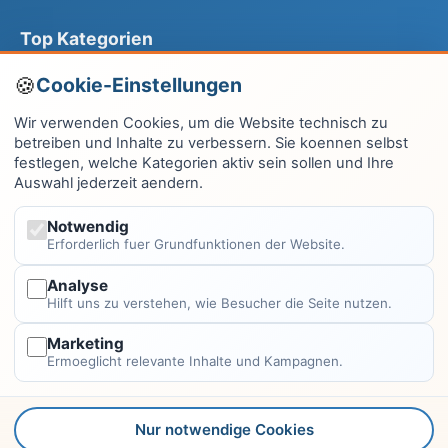
Top Kategorien
Computer & EDV
Cookie-Einstellungen
Haus & Garten
Wir verwenden Cookies, um die Website technisch zu
betreiben und Inhalte zu verbessern. Sie koennen selbst
Fitness & Gesundheit
festlegen, welche Kategorien aktiv sein sollen und Ihre
Auswahl jederzeit aendern.
Wissen & Lernen
Finanzen
Notwendig
Erforderlich fuer Grundfunktionen der Website.
Alle Kategorien →
Analyse
Hilft uns zu verstehen, wie Besucher die Seite nutzen.
Rechtliches
Marketing
Impressum
Ermoeglicht relevante Inhalte und Kampagnen.
Datenschutzerklärung
Kontakt
Nur notwendige Cookies