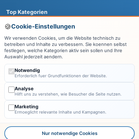
Top Kategorien
Computer & EDV
Cookie-Einstellungen
Haus & Garten
Wir verwenden Cookies, um die Website technisch zu
betreiben und Inhalte zu verbessern. Sie koennen selbst
Fitness & Gesundheit
festlegen, welche Kategorien aktiv sein sollen und Ihre
Auswahl jederzeit aendern.
Wissen & Lernen
Finanzen
Notwendig
Erforderlich fuer Grundfunktionen der Website.
Alle Kategorien →
Analyse
Hilft uns zu verstehen, wie Besucher die Seite nutzen.
Rechtliches
Marketing
Impressum
Ermoeglicht relevante Inhalte und Kampagnen.
Datenschutzerklärung
Kontakt
Nur notwendige Cookies