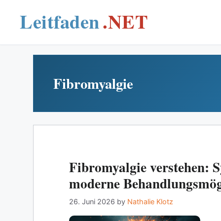
Skip
to
content
Fibromyalgie
Fibromyalgie verstehen:
moderne Behandlungsmögl
26. Juni 2026
by
Nathalie Klotz