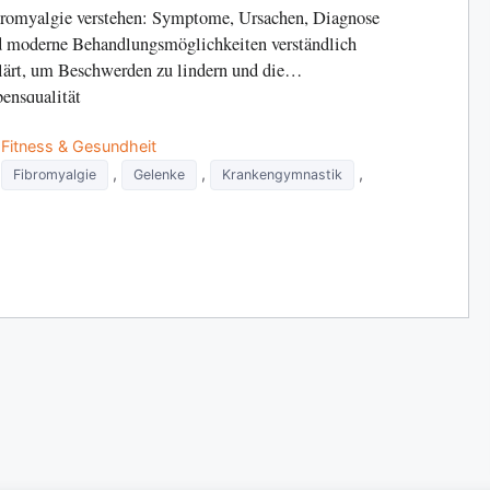
romyalgie verstehen: Symptome, Ursachen, Diagnose
 moderne Behandlungsmöglichkeiten verständlich
lärt, um Beschwerden zu lindern und die
ensqualität
Categories
Fitness & Gesundheit
Tags
,
,
,
Fibromyalgie
Gelenke
Krankengymnastik