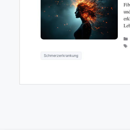
Fib
und
erk
Leb
Schmerzerkrankung