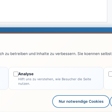
Top Kategorien
Re
h zu betreiben und Inhalte zu verbessern. Sie koennen selbst 
Computer & EDV
aus
Haus & Garten
Fitness & Gesundheit
Analyse
Hilft uns zu verstehen, wie Besucher die Seite
Wissen & Lernen
nutzen.
Finanzen
Alle Kategorien →
Nur notwendige Cookies