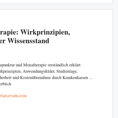
apie: Wirkprinzipien,
er Wissensstand
punktur und Moxatherapie verständlich erklärt:
kprinzipien, Anwendungsfelder, Studienlage,
herheit und Kostenübernahme durch Krankenkassen im
rblick
Categories
Naturheilkunde