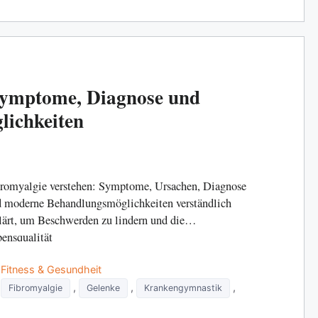
 Symptome, Diagnose und
ichkeiten
romyalgie verstehen: Symptome, Ursachen, Diagnose
 moderne Behandlungsmöglichkeiten verständlich
lärt, um Beschwerden zu lindern und die
ensqualität
Categories
Fitness & Gesundheit
Tags
,
,
,
Fibromyalgie
Gelenke
Krankengymnastik