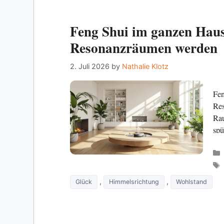
Feng Shui im ganzen Hau
Resonanzräumen werden
2. Juli 2026
by
Nathalie Klotz
Fen
Res
Rau
spü
,
,
Glück
Himmelsrichtung
Wohlstand