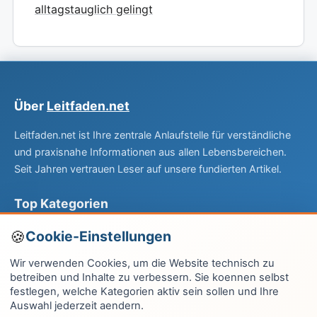
alltagstauglich gelingt
Über
Leitfaden.net
Leitfaden.net ist Ihre zentrale Anlaufstelle für verständliche
und praxisnahe Informationen aus allen Lebensbereichen.
Seit Jahren vertrauen Leser auf unsere fundierten Artikel.
Top Kategorien
Computer & EDV
Cookie-Einstellungen
Haus & Garten
Wir verwenden Cookies, um die Website technisch zu
betreiben und Inhalte zu verbessern. Sie koennen selbst
Fitness & Gesundheit
festlegen, welche Kategorien aktiv sein sollen und Ihre
Auswahl jederzeit aendern.
Wissen & Lernen