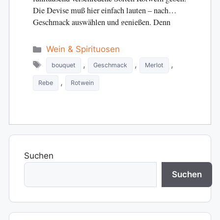
Die Devise muß hier einfach lauten – nach
Geschmack auswählen und genießen. Denn
Rotwein ist eine…
Categories
Wein & Spirituosen
Tags
,
,
,
bouquet
Geschmack
Merlot
,
Rebe
Rotwein
Suchen
Suchen