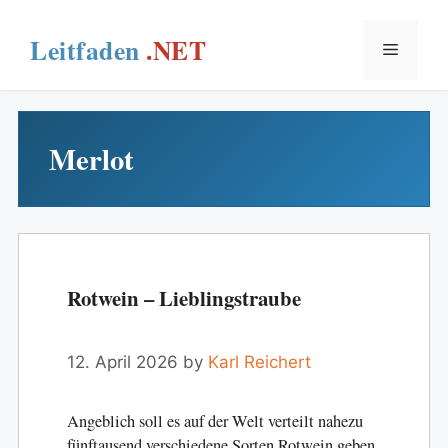
Skip
to
Menu
content
Merlot
Rotwein – Lieblingstraube
12. April 2026
by
Karl Reichert
Angeblich soll es auf der Welt verteilt nahezu
fünftausend verschiedene Sorten Rotwein geben.