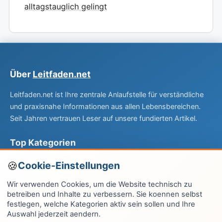
alltagstauglich gelingt
Über
Leitfaden.net
Leitfaden.net ist Ihre zentrale Anlaufstelle für verständliche
und praxisnahe Informationen aus allen Lebensbereichen.
Seit Jahren vertrauen Leser auf unsere fundierten Artikel.
Top Kategorien
Computer & EDV
Cookie-Einstellungen
Haus & Garten
Wir verwenden Cookies, um die Website technisch zu
betreiben und Inhalte zu verbessern. Sie koennen selbst
Fitness & Gesundheit
festlegen, welche Kategorien aktiv sein sollen und Ihre
Auswahl jederzeit aendern.
Wissen & Lernen