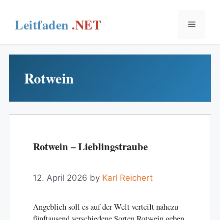
Skip
to
Menu
content
Rotwein
Rotwein – Lieblingstraube
12. April 2026
by
Karl Reichert
Angeblich soll es auf der Welt verteilt nahezu
fünftausend verschiedene Sorten Rotwein geben.