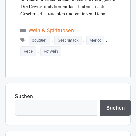
Die Devise muß hier einfach lauten – nach
Geschmack auswählen und genießen. Denn
Rotwein ist eine…
Categories
Wein & Spirituosen
Tags
,
,
,
bouquet
Geschmack
Merlot
,
Rebe
Rotwein
Suchen
Suchen