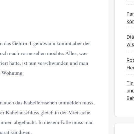
Pa
kom
Diä
em das Gehirn. Irgendwann kommt aber der
wis
och nach vorne sehen möchte. Alles, was
Rot
iert hatte, ist nun verschwunden und man
Her
en Wohnung.
Tin
und
Beh
en auch das Kabelfernsehen ummelden muss,
 der Kabelanschluss gleich in der Mietsache
sammen abgebucht. In diesem Falle muss man
parat kündigen.