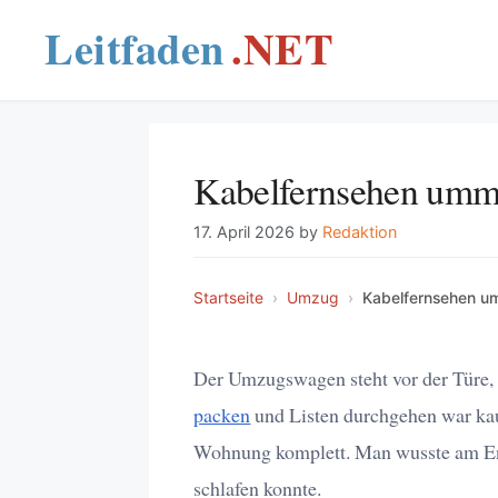
Skip
to
content
Kabelfernsehen umm
17. April 2026
by
Redaktion
Startseite
›
Umzug
›
Kabelfernsehen u
Der Umzugswagen steht vor der Türe, e
packen
und Listen durchgehen war kau
Wohnung komplett. Man wusste am End
schlafen konnte.