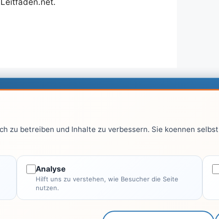
Leitfaden.net.
Top Kategorien
Re
h zu betreiben und Inhalte zu verbessern. Sie koennen selbst 
Computer & EDV
aus
Haus & Garten
Fitness & Gesundheit
Analyse
Hilft uns zu verstehen, wie Besucher die Seite
Wissen & Lernen
nutzen.
Finanzen
Alle Kategorien →