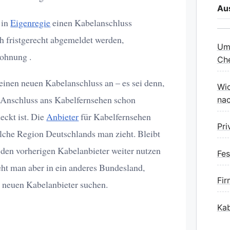
Au
 in
Eigenregie
einen Kabelanschluss
h fristgerecht abgemeldet werden,
Umz
ohnung .
Che
nen neuen Kabelanschluss an – es sei denn,
Wic
 Anschluss ans Kabelfernsehen schon
na
eckt ist. Die
Anbieter
für Kabelfernsehen
Pr
elche Region Deutschlands man zieht. Bleibt
 den vorherigen Kabelanbieter weiter nutzen
Fes
eht man aber in ein anderes Bundesland,
Fi
 neuen Kabelanbieter suchen.
Kab