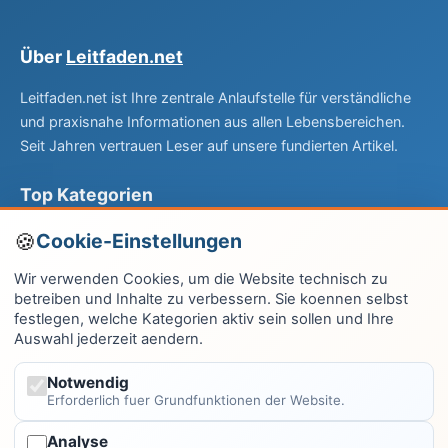
Über
Leitfaden.net
Leitfaden.net ist Ihre zentrale Anlaufstelle für verständliche
und praxisnahe Informationen aus allen Lebensbereichen.
Seit Jahren vertrauen Leser auf unsere fundierten Artikel.
Top Kategorien
Computer & EDV
Cookie-Einstellungen
Haus & Garten
Wir verwenden Cookies, um die Website technisch zu
betreiben und Inhalte zu verbessern. Sie koennen selbst
Fitness & Gesundheit
festlegen, welche Kategorien aktiv sein sollen und Ihre
Auswahl jederzeit aendern.
Wissen & Lernen
Finanzen
Notwendig
Erforderlich fuer Grundfunktionen der Website.
Alle Kategorien →
Analyse