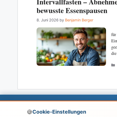
Intervallfasten – Abnehm
bewusste Essenspausen
8. Juni 2026
by
Benjamin Berger
für
Ein
gee
die
Über
Leitfaden.net
Cookie-Einstellungen