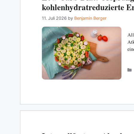
kohlenhydratreduzierte E
gelingt
11. Juli 2026
by
Benjamin Berger
All
Atk
ein