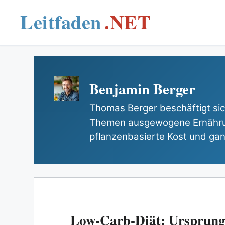
Skip
to
content
Benjamin Berger
Thomas Berger beschäftigt sich
Themen ausgewogene Ernähr
pflanzenbasierte Kost und gan
Low-Carb-Diät: Ursprung,