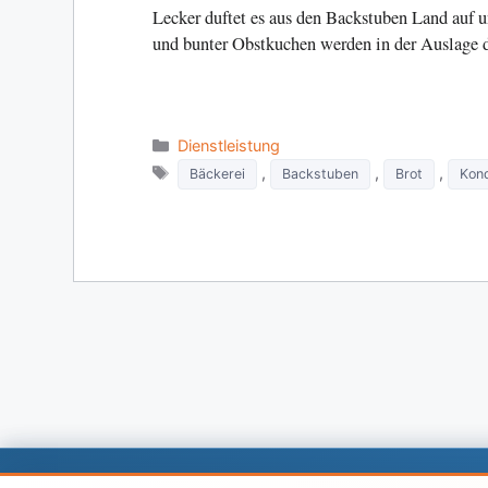
Lecker duftet es aus den Backstuben Land auf un
und bunter Obstkuchen werden in der Auslage 
Categories
Dienstleistung
Tags
,
,
,
Bäckerei
Backstuben
Brot
Kond