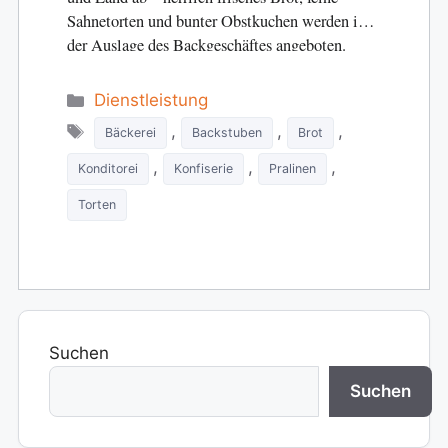
Sahnetorten und bunter Obstkuchen werden in
der Auslage des Backgeschäftes angeboten.
Dazu kleine…
Categories
Dienstleistung
Tags
,
,
,
Bäckerei
Backstuben
Brot
,
,
,
Konditorei
Konfiserie
Pralinen
Torten
Suchen
Suchen