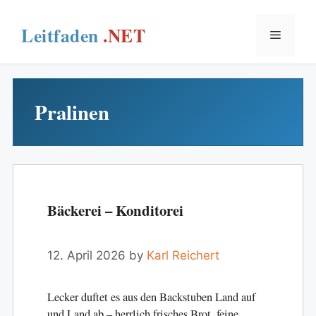
Skip
to
Menu
content
Pralinen
Bäckerei – Konditorei
12. April 2026
by
Karl Reichert
Lecker duftet es aus den Backstuben Land auf
und Land ab – herrlich frisches Brot, feine