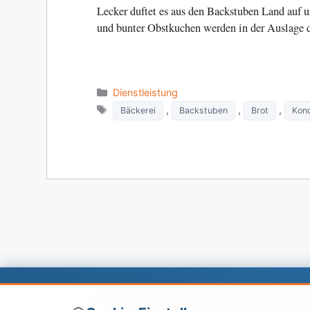
Lecker duftet es aus den Backstuben Land auf un
und bunter Obstkuchen werden in der Auslage 
Categories
Dienstleistung
Tags
,
,
,
Bäckerei
Backstuben
Brot
Kond