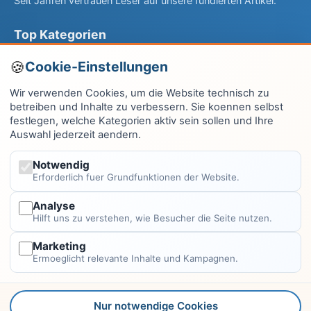
Seit Jahren vertrauen Leser auf unsere fundierten Artikel.
Top Kategorien
Computer & EDV
Cookie-Einstellungen
Haus & Garten
Wir verwenden Cookies, um die Website technisch zu
betreiben und Inhalte zu verbessern. Sie koennen selbst
Fitness & Gesundheit
festlegen, welche Kategorien aktiv sein sollen und Ihre
Auswahl jederzeit aendern.
Wissen & Lernen
Finanzen
Notwendig
Erforderlich fuer Grundfunktionen der Website.
Alle Kategorien →
Analyse
Hilft uns zu verstehen, wie Besucher die Seite nutzen.
Rechtliches
Marketing
Impressum
Ermoeglicht relevante Inhalte und Kampagnen.
Datenschutzerklärung
Kontakt
Nur notwendige Cookies