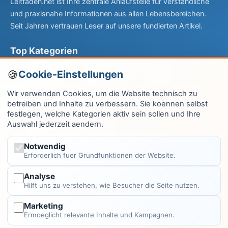
Leitfaden.net ist Ihre zentrale Anlaufstelle für verständliche
und praxisnahe Informationen aus allen Lebensbereichen.
Seit Jahren vertrauen Leser auf unsere fundierten Artikel.
Top Kategorien
Computer & EDV
Cookie-Einstellungen
Haus & Garten
Wir verwenden Cookies, um die Website technisch zu
betreiben und Inhalte zu verbessern. Sie koennen selbst
Fitness & Gesundheit
festlegen, welche Kategorien aktiv sein sollen und Ihre
Auswahl jederzeit aendern.
Wissen & Lernen
Finanzen
Notwendig
Erforderlich fuer Grundfunktionen der Website.
Alle Kategorien →
Analyse
Hilft uns zu verstehen, wie Besucher die Seite nutzen.
Rechtliches
Marketing
Impressum
Ermoeglicht relevante Inhalte und Kampagnen.