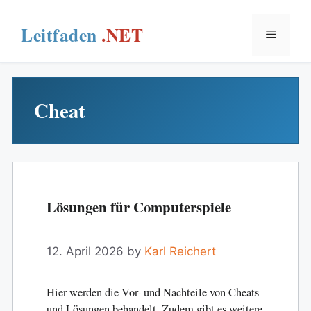
Skip
to
Menu
content
Cheat
Lösungen für Computerspiele
12. April 2026
by
Karl Reichert
Hier werden die Vor- und Nachteile von Cheats
und Lösungen behandelt. Zudem gibt es weitere