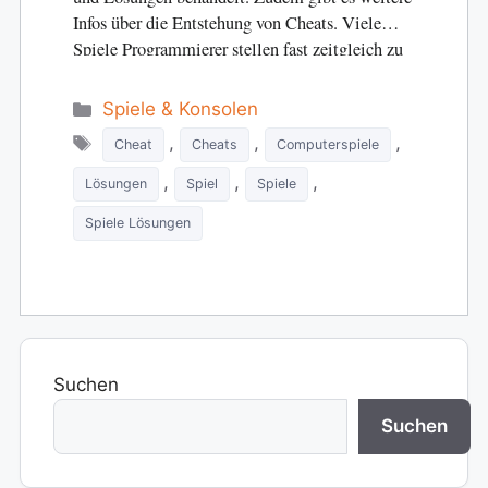
Infos über die Entstehung von Cheats. Viele
Spiele Programmierer stellen fast zeitgleich zu
den Spielen…
Categories
Spiele & Konsolen
Tags
,
,
,
Cheat
Cheats
Computerspiele
,
,
,
Lösungen
Spiel
Spiele
Spiele Lösungen
Suchen
Suchen