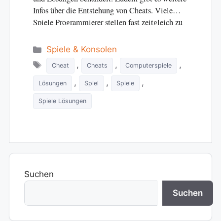
Infos über die Entstehung von Cheats. Viele
Spiele Programmierer stellen fast zeitgleich zu
den Spielen…
Categories
Spiele & Konsolen
Tags
,
,
,
Cheat
Cheats
Computerspiele
,
,
,
Lösungen
Spiel
Spiele
Spiele Lösungen
Suchen
Suchen