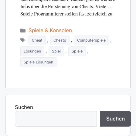
Infos über die Entstehung von Cheats. Viele
Spiele Programmierer stellen fast zeitgleich zu
den Spielen…
Categories
Spiele & Konsolen
Tags
,
,
,
Cheat
Cheats
Computerspiele
,
,
,
Lösungen
Spiel
Spiele
Spiele Lösungen
Suchen
Suchen