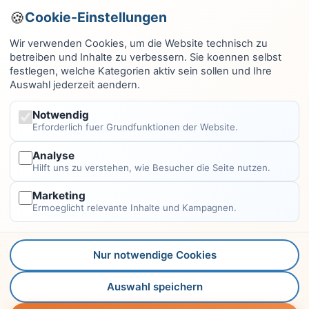
Computer & EDV
Cookie-Einstellungen
Haus & Garten
Wir verwenden Cookies, um die Website technisch zu
betreiben und Inhalte zu verbessern. Sie koennen selbst
Fitness & Gesundheit
festlegen, welche Kategorien aktiv sein sollen und Ihre
Auswahl jederzeit aendern.
Wissen & Lernen
Finanzen
Notwendig
Erforderlich fuer Grundfunktionen der Website.
Alle Kategorien →
Analyse
Hilft uns zu verstehen, wie Besucher die Seite nutzen.
Rechtliches
Marketing
Impressum
Ermoeglicht relevante Inhalte und Kampagnen.
Datenschutzerklärung
Kontakt
Nur notwendige Cookies
Autoren
Auswahl speichern
Leitfaden-Konzept