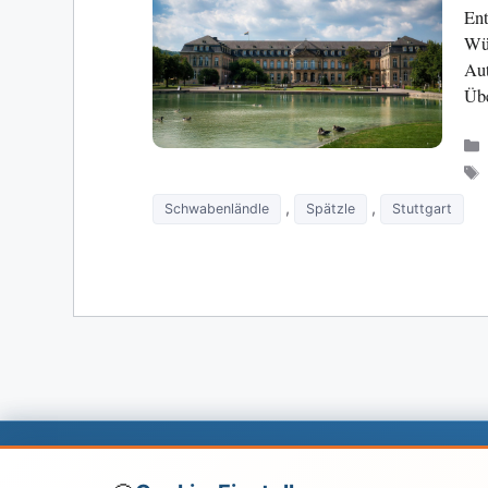
Ent
Wür
Aut
Übe
,
,
Schwabenländle
Spätzle
Stuttgart