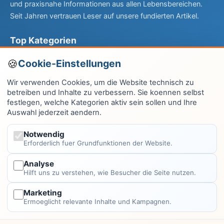
und praxisnahe Informationen aus allen Lebensbereichen.
Seit Jahren vertrauen Leser auf unsere fundierten Artikel.
Top Kategorien
Computer & EDV
Cookie-Einstellungen
Haus & Garten
Wir verwenden Cookies, um die Website technisch zu
betreiben und Inhalte zu verbessern. Sie koennen selbst
Fitness & Gesundheit
festlegen, welche Kategorien aktiv sein sollen und Ihre
Auswahl jederzeit aendern.
Wissen & Lernen
Finanzen
Notwendig
Erforderlich fuer Grundfunktionen der Website.
Alle Kategorien →
Analyse
Hilft uns zu verstehen, wie Besucher die Seite nutzen.
Rechtliches
Marketing
Impressum
Ermoeglicht relevante Inhalte und Kampagnen.
Datenschutzerklärung