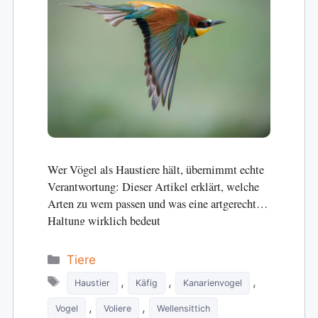
Wer Vögel als Haustiere hält, übernimmt echte
Verantwortung: Dieser Artikel erklärt, welche
Arten zu wem passen und was eine artgerechte
Haltung wirklich bedeut
Categories
Tiere
Tags
,
,
,
Haustier
Käfig
Kanarienvogel
,
,
Vogel
Voliere
Wellensittich