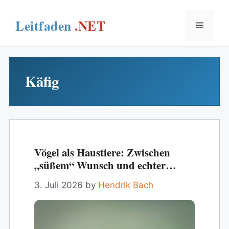
Skip
to
Menu
content
Käfig
Vögel als Haustiere: Zwischen
„süßem“ Wunsch und echter
Verantwortung
3. Juli 2026
by
Hendrik Bach