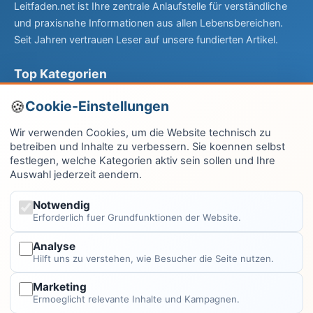
Leitfaden.net ist Ihre zentrale Anlaufstelle für verständliche
und praxisnahe Informationen aus allen Lebensbereichen.
Seit Jahren vertrauen Leser auf unsere fundierten Artikel.
Top Kategorien
Computer & EDV
Cookie-Einstellungen
Haus & Garten
Wir verwenden Cookies, um die Website technisch zu
betreiben und Inhalte zu verbessern. Sie koennen selbst
Fitness & Gesundheit
festlegen, welche Kategorien aktiv sein sollen und Ihre
Auswahl jederzeit aendern.
Wissen & Lernen
Finanzen
Notwendig
Erforderlich fuer Grundfunktionen der Website.
Alle Kategorien →
Analyse
Hilft uns zu verstehen, wie Besucher die Seite nutzen.
Rechtliches
Marketing
Impressum
Ermoeglicht relevante Inhalte und Kampagnen.