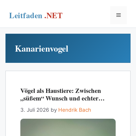
Skip
to
Menu
content
Kanarienvogel
Vögel als Haustiere: Zwischen
„süßem“ Wunsch und echter
Verantwortung
3. Juli 2026
by
Hendrik Bach