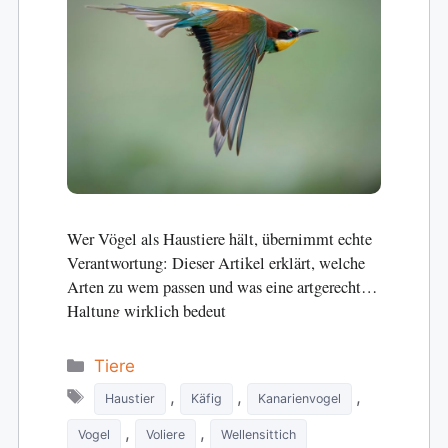
Wer Vögel als Haustiere hält, übernimmt echte
Verantwortung: Dieser Artikel erklärt, welche
Arten zu wem passen und was eine artgerechte
Haltung wirklich bedeut
Categories
Tiere
Tags
,
,
,
Haustier
Käfig
Kanarienvogel
,
,
Vogel
Voliere
Wellensittich