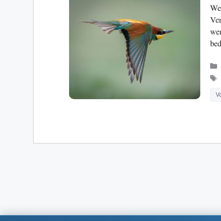
Wer
Ver
wem
bed
Vo