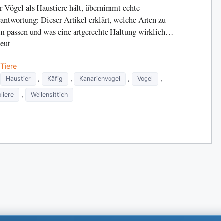
 Vögel als Haustiere hält, übernimmt echte
antwortung: Dieser Artikel erklärt, welche Arten zu
 passen und was eine artgerechte Haltung wirklich
eut
Categories
Tiere
Tags
,
,
,
,
Haustier
Käfig
Kanarienvogel
Vogel
,
liere
Wellensittich